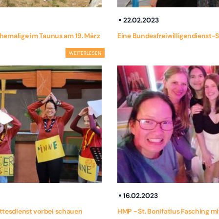
22.02.2023
hemalige im Taunus am 19. März
Eine Bundesfreiwilligendienst-S
WEITERLESEN
16.02.2023
tesdienst vorbei schauen
HMP - St. Bonifatius Fasching mi