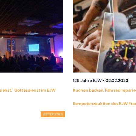
125 Jahre EJW
02.02.2023
 siehst." Gottesdienst im EJW
Kuchen backen, Fahrrad reparier
Kompetenzauktion des EJW Fra
WEITERLESEN