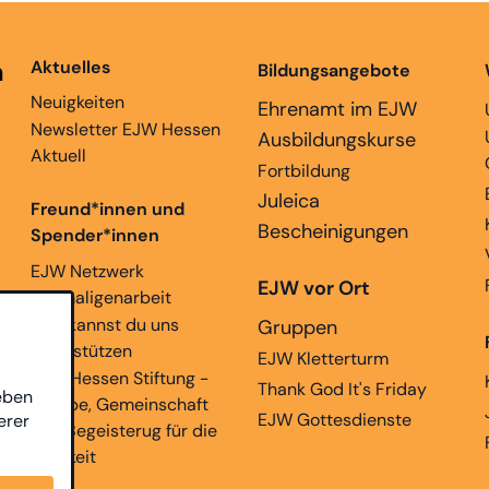
n
Aktuelles
Bildungsangebote
Neuigkeiten
Ehrenamt im EJW
Newsletter EJW Hessen
Ausbildungskurse
Aktuell
Fortbildung
Juleica
Freund*innen und
Bescheinigungen
Spender*innen
EJW Netzwerk
EJW vor Ort
Ehemaligenarbeit
Hier kannst du uns
Gruppen
unterstützen
EJW Kletterturm
EJW Hessen Stiftung -
Thank God It's Friday
eben
Glaube, Gemeinschaft
EJW Gottesdienste
erer
und Begeisterug für die
Ewigkeit