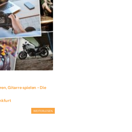
en, Gitarre spielen - Die
nkfurt
WEITERLESEN