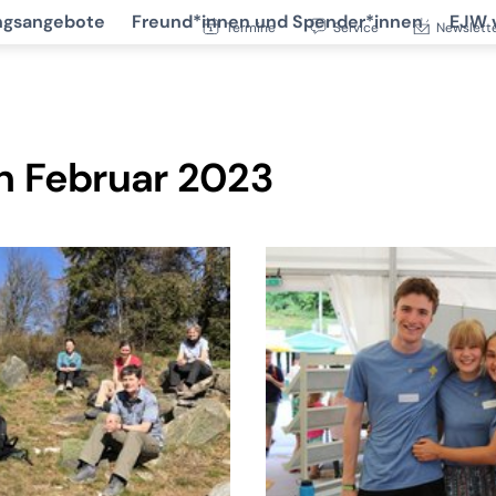
ngsangebote
Freund*innen und Spender*innen
EJW 
Termine
Service
Newslett
n Februar 2023