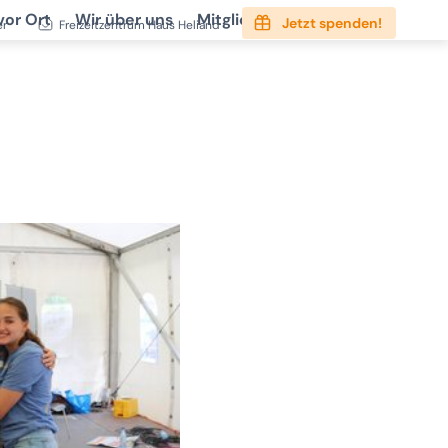
vor Ort
Wir über uns
Mitgliedschaft
Service
Jetzt spenden!
er
Freizeitzentrum Haus Heliand