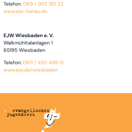
Telefon:
069 / 952 183 23
www.ejw-hanau.de
EJW Wiesbaden e. V.
Walkmühltalanlagen 1
65195 Wiesbaden
Telefon:
0611 / 450 498 13
www.ejw.de/wiesbaden