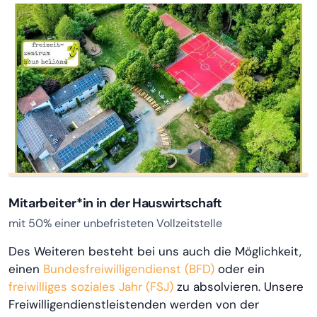
Zur Ausschreibung
Mitarbeiter*in in der Hauswirtschaft
mit 50% einer unbefristeten Vollzeitstelle
Des Weiteren besteht bei uns auch die Möglichkeit,
einen
Bundesfreiwilligendienst (BFD)
oder ein
Zur Ausschreibung
freiwilliges soziales Jahr (FSJ)
zu absolvieren. Unsere
Freiwilligendienstleistenden werden von der