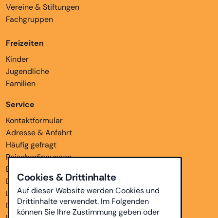
Vereine & Stiftungen
Fachgruppen
Freizeiten
Kinder
Jugendliche
Familien
Service
Kontaktformular
Adresse & Anfahrt
Häufig gefragt
Reisebedingungen
Bankverbindungen
Cookies & Drittinhalte
Downloads
Auf dieser Website werden Cookies und
Links
Drittinhalte verwendet. Im Folgenden
Datenschutz
können Sie Ihre Zustimmung geben oder
Impressum