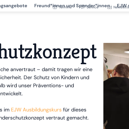
ngsangebote
Freund*innen und Spender*innen
EJW 
Termine
Service
Newslett
hutzkonzept
iche anvertraut – damit tragen wir eine
icherheit. Der Schutz von Kindern und
alb wird unser Präventions- und
ntwickelt.
ts im
EJW Ausbildungskurs
für dieses
inderschutzkonzept vertraut gemacht.