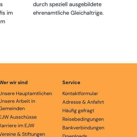
ls
durch speziell ausgebildete
fis im
ehrenamtliche Gleichaltrige.
am
Wer wir sind
Service
Unsere Hauptamtlichen
Kontaktformular
Unsere Arbeit in
Adresse & Anfahrt
Gemeinden
Häufig gefragt
EJW Ausschüsse
Reisebedingungen
Karriere im EJW
Bankverbindungen
Vereine & Stiftungen
Downloads