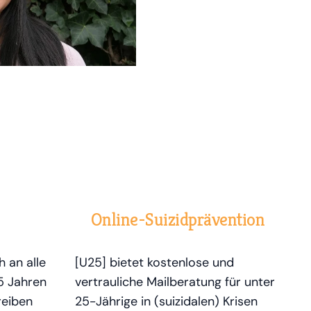
Online-Suizidprävention
h an alle
[U25] bietet kostenlose und
5 Jahren
vertrauliche Mailberatung für unter
reiben
25-Jährige in (suizidalen) Krisen