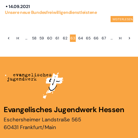
14.09.2021
Unsere neue Bundesfreiwilligendienstleistene
WEITERLESEN
…
58
59
60
61
62
63
64
65
66
67
…
Evangelisches Jugendwerk Hessen
Eschersheimer Landstraße 565
60431 Frankfurt/Main