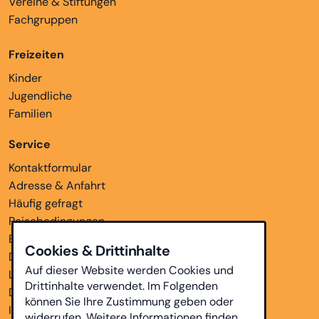
Vereine & Stiftungen
Fachgruppen
Freizeiten
Kinder
Jugendliche
Familien
Service
Kontaktformular
Adresse & Anfahrt
Häufig gefragt
Reisebedingungen
Bankverbindungen
Cookies & Drittinhalte
Downloads
Auf dieser Website werden Cookies und
Links
Drittinhalte verwendet. Im Folgenden
Datenschutz
können Sie Ihre Zustimmung geben oder
Impressum
widerrufen. Weitere Informationen finden