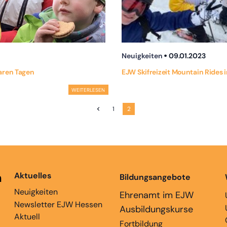
Neuigkeiten
09.01.2023
baren Tagen
EJW Skifreizeit Mountain Rides 
WEITERLESEN
1
2
n
Aktuelles
Bildungsangebote
Neuigkeiten
Ehrenamt im EJW
Newsletter EJW Hessen
Ausbildungskurse
Aktuell
Fortbildung