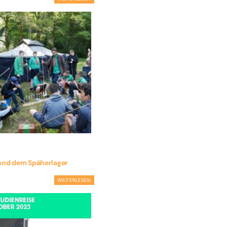
 und dem Späherlager
WEITERLESEN