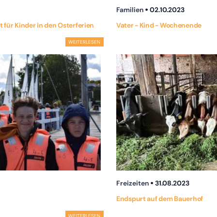
Familien
02.10.2023
it für Kinder in den Osterferien
Vater - Kind - Wochenende
WEITERLESEN
Freizeiten
31.08.2023
Endspurt auf dem Bauerhof
WEITERLESEN