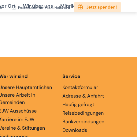
vor Ort
Wir über uns
Mitgliedschaft
Service
Jetzt spenden!
er
Freizeitzentrum Haus Heliand
Wer wir sind
Service
Unsere Hauptamtlichen
Kontaktformular
Unsere Arbeit in
Adresse & Anfahrt
Gemeinden
Häufig gefragt
EJW Ausschüsse
Reisebedingungen
Karriere im EJW
Bankverbindungen
Vereine & Stiftungen
Downloads
Fachgruppen