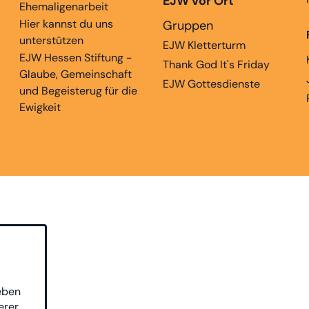
EJW vor Ort
Ehemaligenarbeit
Hier kannst du uns
Gruppen
unterstützen
EJW Kletterturm
EJW Hessen Stiftung -
Thank God It's Friday
Glaube, Gemeinschaft
EJW Gottesdienste
und Begeisterug für die
Ewigkeit
eben
erer