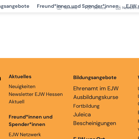
ngsangebote
Freund*innen und Spender*innen
EJW 
Termine
Service
Newslett
n
Aktuelles
Bildungsangebote
Neuigkeiten
Ehrenamt im EJW
Newsletter EJW Hessen
Ausbildungskurse
Aktuell
Fortbildung
Juleica
Freund*innen und
Bescheinigungen
Spender*innen
EJW Netzwerk