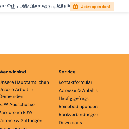
vor Ort
Wir über uns
Mitgliedschaft
Service
Jetzt spenden!
er
Freizeitzentrum Haus Heliand
Wer wir sind
Service
Unsere Hauptamtlichen
Kontaktformular
Unsere Arbeit in
Adresse & Anfahrt
Gemeinden
Häufig gefragt
EJW Ausschüsse
Reisebedingungen
Karriere im EJW
Bankverbindungen
Vereine & Stiftungen
Downloads
Fachgruppen