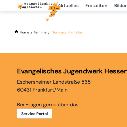
Aktuelles
Freizeiten
Bildu
Home
Termine
Thank god it's friday
Evangelisches Jugendwerk Hesse
Eschersheimer Landstraße 565
60431 Frankfurt/Main
Bei Fragen gerne über das
Service Portal