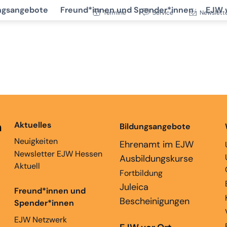
ngsangebote
Freund*innen und Spender*innen
EJW 
Termine
Service
Newslett
n
Aktuelles
Bildungsangebote
Neuigkeiten
Ehrenamt im EJW
Newsletter EJW Hessen
Ausbildungskurse
Aktuell
Fortbildung
Juleica
Freund*innen und
Bescheinigungen
Spender*innen
EJW Netzwerk