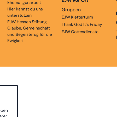
EJW vor Ort
Ehemaligenarbeit
Hier kannst du uns
Gruppen
unterstützen
EJW Kletterturm
EJW Hessen Stiftung -
Thank God It's Friday
Glaube, Gemeinschaft
EJW Gottesdienste
und Begeisterug für die
Ewigkeit
eben
erer