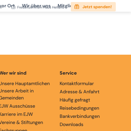
vor Ort
Wir über uns
Mitgliedschaft
Service
Jetzt spenden!
er
Freizeitzentrum Haus Heliand
Wer wir sind
Service
Unsere Hauptamtlichen
Kontaktformular
Unsere Arbeit in
Adresse & Anfahrt
Gemeinden
Häufig gefragt
EJW Ausschüsse
Reisebedingungen
Karriere im EJW
Bankverbindungen
Vereine & Stiftungen
Downloads
Fachgruppen