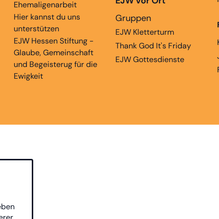
EJW vor Ort
Ehemaligenarbeit
Hier kannst du uns
Gruppen
unterstützen
EJW Kletterturm
EJW Hessen Stiftung -
Thank God It's Friday
Glaube, Gemeinschaft
EJW Gottesdienste
und Begeisterug für die
Ewigkeit
eben
erer