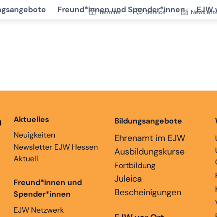
ngsangebote
Freund*innen und Spender*innen
EJW 
Termine
Service
Newslett
n
Aktuelles
Bildungsangebote
Neuigkeiten
Ehrenamt im EJW
Newsletter EJW Hessen
Ausbildungskurse
Aktuell
Fortbildung
Juleica
Freund*innen und
Bescheinigungen
Spender*innen
EJW Netzwerk