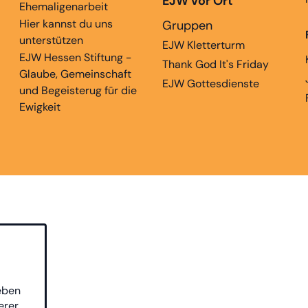
EJW vor Ort
Ehemaligenarbeit
Hier kannst du uns
Gruppen
unterstützen
EJW Kletterturm
EJW Hessen Stiftung -
Thank God It's Friday
Glaube, Gemeinschaft
EJW Gottesdienste
und Begeisterug für die
Ewigkeit
eben
erer