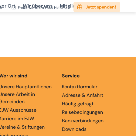
vor Ort
Wir über uns
Mitgliedschaft
Service
Jetzt spenden!
er
Freizeitzentrum Haus Heliand
Wer wir sind
Service
Unsere Hauptamtlichen
Kontaktformular
Unsere Arbeit in
Adresse & Anfahrt
Gemeinden
Häufig gefragt
EJW Ausschüsse
Reisebedingungen
Karriere im EJW
Bankverbindungen
Vereine & Stiftungen
Downloads
Fachgruppen