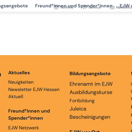
ngsangebote
Freund*innen und Spender*innen
EJW 
Termine
Service
Newslett
n
Aktuelles
Bildungsangebote
Neuigkeiten
Ehrenamt im EJW
Newsletter EJW Hessen
Ausbildungskurse
Aktuell
Fortbildung
Juleica
Freund*innen und
Bescheinigungen
Spender*innen
EJW Netzwerk