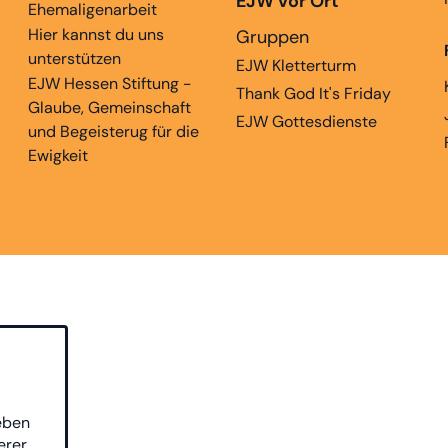
EJW vor Ort
Ehemaligenarbeit
Hier kannst du uns
Gruppen
unterstützen
EJW Kletterturm
EJW Hessen Stiftung -
Thank God It's Friday
Glaube, Gemeinschaft
EJW Gottesdienste
und Begeisterug für die
Ewigkeit
eben
erer