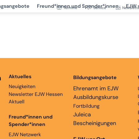
ngsangebote
Freund*innen und Spender*innen
EJW 
Termine
Service
Newslett
n
Aktuelles
Bildungsangebote
Neuigkeiten
Ehrenamt im EJW
Newsletter EJW Hessen
Ausbildungskurse
Aktuell
Fortbildung
Juleica
Freund*innen und
Bescheinigungen
Spender*innen
EJW Netzwerk