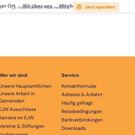
vor Ort
Wir über uns
Mitgliedschaft
Service
Jetzt spenden!
er
Freizeitzentrum Haus Heliand
Wer wir sind
Service
Unsere Hauptamtlichen
Kontaktformular
Unsere Arbeit in
Adresse & Anfahrt
Gemeinden
Häufig gefragt
EJW Ausschüsse
Reisebedingungen
Karriere im EJW
Bankverbindungen
Vereine & Stiftungen
Downloads
Fachgruppen