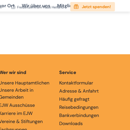
vor Ort
Wir über uns
Mitgliedschaft
Service
Jetzt spenden!
er
Freizeitzentrum Haus Heliand
Wer wir sind
Service
Unsere Hauptamtlichen
Kontaktformular
Unsere Arbeit in
Adresse & Anfahrt
Gemeinden
Häufig gefragt
EJW Ausschüsse
Reisebedingungen
Karriere im EJW
Bankverbindungen
Vereine & Stiftungen
Downloads
Fachgruppen