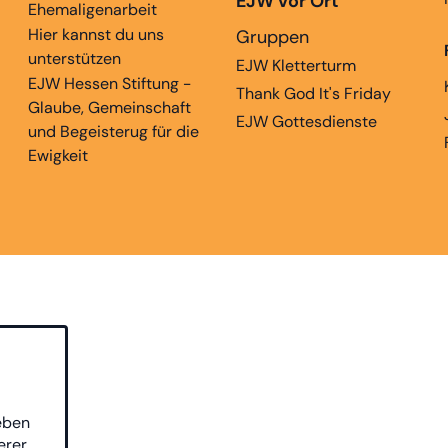
EJW vor Ort
Ehemaligenarbeit
Hier kannst du uns
Gruppen
unterstützen
EJW Kletterturm
EJW Hessen Stiftung -
Thank God It's Friday
Glaube, Gemeinschaft
EJW Gottesdienste
und Begeisterug für die
Ewigkeit
eben
erer