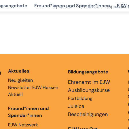
ngsangebote
Freund*innen und Spender*innen
EJW 
Termine
Service
Newslett
n
Aktuelles
Bildungsangebote
Neuigkeiten
Ehrenamt im EJW
Newsletter EJW Hessen
Ausbildungskurse
Aktuell
Fortbildung
Juleica
Freund*innen und
Bescheinigungen
Spender*innen
EJW Netzwerk