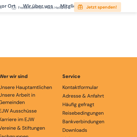
vor Ort
Wir über uns
Mitgliedschaft
Service
Jetzt spenden!
er
Freizeitzentrum Haus Heliand
Wer wir sind
Service
Unsere Hauptamtlichen
Kontaktformular
Unsere Arbeit in
Adresse & Anfahrt
Gemeinden
Häufig gefragt
EJW Ausschüsse
Reisebedingungen
Karriere im EJW
Bankverbindungen
Vereine & Stiftungen
Downloads
Fachgruppen