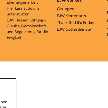
EJW vor Ort
Ehemaligenarbeit
Hier kannst du uns
Gruppen
unterstützen
EJW Kletterturm
EJW Hessen Stiftung -
Thank God It's Friday
Glaube, Gemeinschaft
EJW Gottesdienste
und Begeisterug für die
Ewigkeit
eben
erer