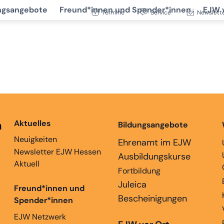
ngsangebote
Freund*innen und Spender*innen
EJW 
Termine
Service
Newslett
n
Aktuelles
Bildungsangebote
Neuigkeiten
Ehrenamt im EJW
Newsletter EJW Hessen
Ausbildungskurse
Aktuell
Fortbildung
Juleica
Freund*innen und
Bescheinigungen
Spender*innen
EJW Netzwerk