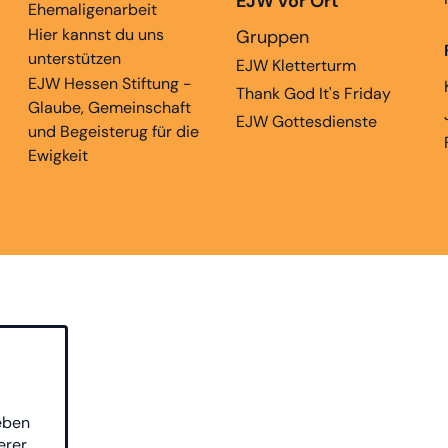
EJW vor Ort
Ehemaligenarbeit
Hier kannst du uns
Gruppen
unterstützen
EJW Kletterturm
EJW Hessen Stiftung -
Thank God It's Friday
Glaube, Gemeinschaft
EJW Gottesdienste
und Begeisterug für die
Ewigkeit
eben
erer