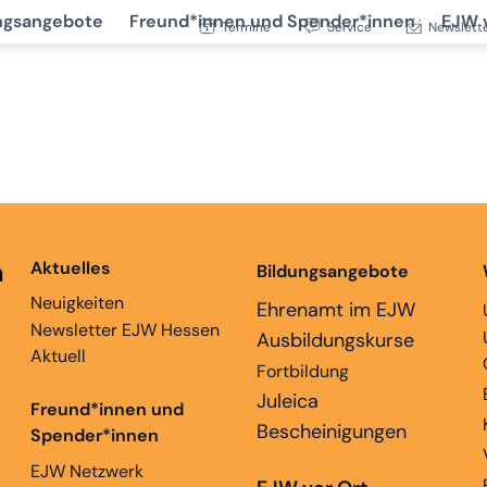
ngsangebote
Freund*innen und Spender*innen
EJW 
Termine
Service
Newslett
n
Aktuelles
Bildungsangebote
Neuigkeiten
Ehrenamt im EJW
Newsletter EJW Hessen
Ausbildungskurse
Aktuell
Fortbildung
Juleica
Freund*innen und
Bescheinigungen
Spender*innen
EJW Netzwerk