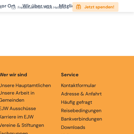
vor Ort
Wir über uns
Mitgliedschaft
Service
Jetzt spenden!
er
Freizeitzentrum Haus Heliand
Wer wir sind
Service
Unsere Hauptamtlichen
Kontaktformular
Unsere Arbeit in
Adresse & Anfahrt
Gemeinden
Häufig gefragt
EJW Ausschüsse
Reisebedingungen
Karriere im EJW
Bankverbindungen
Vereine & Stiftungen
Downloads
Fachgruppen