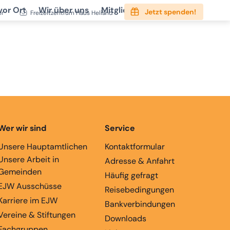
vor Ort
Wir über uns
Mitgliedschaft
Service
Jetzt spenden!
er
Freizeitzentrum Haus Heliand
Wer wir sind
Service
Unsere Hauptamtlichen
Kontaktformular
Unsere Arbeit in
Adresse & Anfahrt
Gemeinden
Häufig gefragt
EJW Ausschüsse
Reisebedingungen
Karriere im EJW
Bankverbindungen
Vereine & Stiftungen
Downloads
Fachgruppen