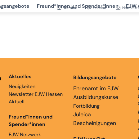
ngsangebote
Freund*innen und Spender*innen
EJW 
Termine
Service
Newslett
n
Aktuelles
Bildungsangebote
Neuigkeiten
Ehrenamt im EJW
Newsletter EJW Hessen
Ausbildungskurse
Aktuell
Fortbildung
Juleica
Freund*innen und
Bescheinigungen
Spender*innen
EJW Netzwerk