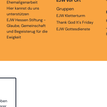
EJW vor Ort
Ehemaligenarbeit
Hier kannst du uns
Gruppen
unterstützen
EJW Kletterturm
EJW Hessen Stiftung -
Thank God It's Friday
Glaube, Gemeinschaft
EJW Gottesdienste
und Begeisterug für die
Ewigkeit
eben
erer