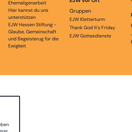
EJW vor Ort
Ehemaligenarbeit
Hier kannst du uns
Gruppen
unterstützen
EJW Kletterturm
EJW Hessen Stiftung -
Thank God It's Friday
Glaube, Gemeinschaft
EJW Gottesdienste
und Begeisterug für die
Ewigkeit
eben
erer