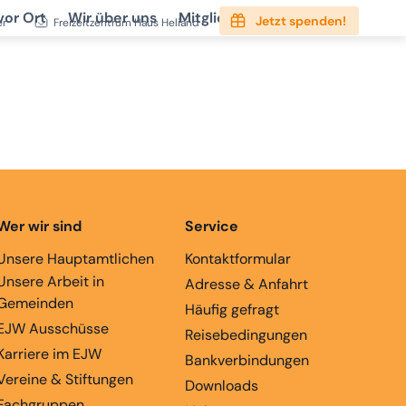
vor Ort
Wir über uns
Mitgliedschaft
Service
Jetzt spenden!
er
Freizeitzentrum Haus Heliand
Wer wir sind
Service
Unsere Hauptamtlichen
Kontaktformular
Unsere Arbeit in
Adresse & Anfahrt
Gemeinden
Häufig gefragt
EJW Ausschüsse
Reisebedingungen
Karriere im EJW
Bankverbindungen
Vereine & Stiftungen
Downloads
Fachgruppen