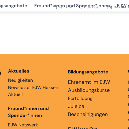
ngsangebote
Freund*innen und Spender*innen
EJW 
Termine
Service
Newslett
n
Aktuelles
Bildungsangebote
Neuigkeiten
Ehrenamt im EJW
Newsletter EJW Hessen
Ausbildungskurse
Aktuell
Fortbildung
Juleica
Freund*innen und
Bescheinigungen
Spender*innen
EJW Netzwerk