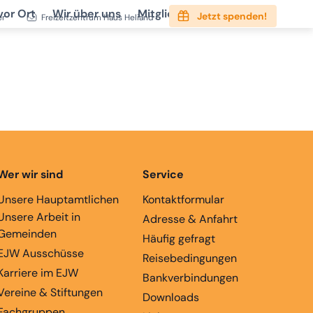
vor Ort
Wir über uns
Mitgliedschaft
Service
Jetzt spenden!
er
Freizeitzentrum Haus Heliand
Wer wir sind
Service
Unsere Hauptamtlichen
Kontaktformular
Unsere Arbeit in
Adresse & Anfahrt
Gemeinden
Häufig gefragt
EJW Ausschüsse
Reisebedingungen
Karriere im EJW
Bankverbindungen
Vereine & Stiftungen
Downloads
Fachgruppen