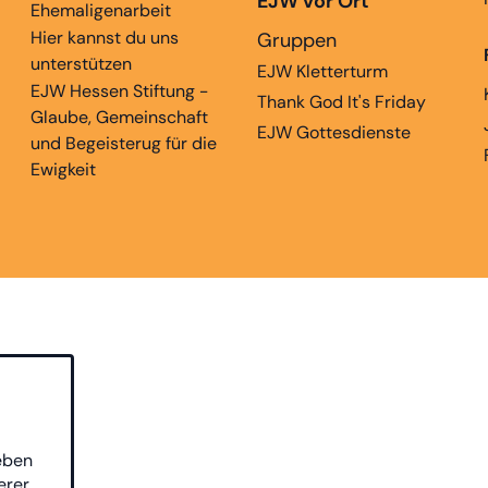
EJW vor Ort
Ehemaligenarbeit
Hier kannst du uns
Gruppen
unterstützen
EJW Kletterturm
EJW Hessen Stiftung -
Thank God It's Friday
Glaube, Gemeinschaft
EJW Gottesdienste
und Begeisterug für die
Ewigkeit
eben
erer