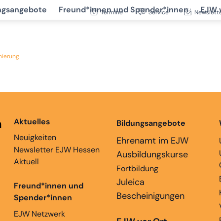
ngsangebote
Freund*innen und Spender*innen
EJW 
Termine
Service
Newslett
nierung
n
Aktuelles
Bildungsangebote
Neuigkeiten
Ehrenamt im EJW
Newsletter EJW Hessen
Ausbildungskurse
Aktuell
Fortbildung
Juleica
Freund*innen und
Bescheinigungen
Spender*innen
EJW Netzwerk