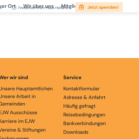
vor Ort
Wir über uns
Mitgliedschaft
Service
Jetzt spenden!
er
Freizeitzentrum Haus Heliand
Wer wir sind
Service
Unsere Hauptamtlichen
Kontaktformular
Unsere Arbeit in
Adresse & Anfahrt
Gemeinden
Häufig gefragt
EJW Ausschüsse
Reisebedingungen
Karriere im EJW
Bankverbindungen
Vereine & Stiftungen
Downloads
Fachgruppen