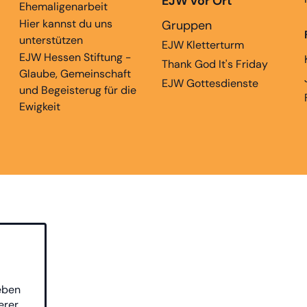
EJW vor Ort
Ehemaligenarbeit
Hier kannst du uns
Gruppen
unterstützen
EJW Kletterturm
EJW Hessen Stiftung -
Thank God It's Friday
Glaube, Gemeinschaft
EJW Gottesdienste
und Begeisterug für die
Ewigkeit
eben
erer