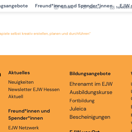
ngsangebote
Freund*innen und Spender*innen
EJW 
Termine
Service
Newslett
iele selbst kreativ erstellen, planen und durchführen“
n
Aktuelles
Bildungsangebote
Neuigkeiten
Ehrenamt im EJW
Newsletter EJW Hessen
Ausbildungskurse
Aktuell
Fortbildung
Juleica
Freund*innen und
Bescheinigungen
Spender*innen
EJW Netzwerk