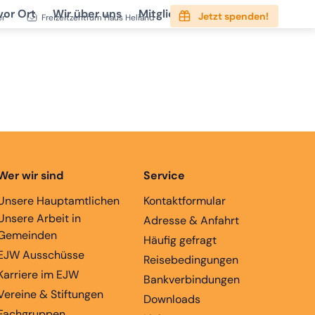
vor Ort
Wir über uns
Mitgliedschaft
Service
Jetzt spenden!
er
Freizeitzentrum Haus Heliand
Wer wir sind
Service
Unsere Hauptamtlichen
Kontaktformular
Unsere Arbeit in
Adresse & Anfahrt
Gemeinden
Häufig gefragt
EJW Ausschüsse
Reisebedingungen
Karriere im EJW
Bankverbindungen
Vereine & Stiftungen
Downloads
Fachgruppen