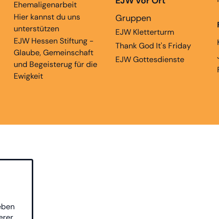
EJW vor Ort
Ehemaligenarbeit
Hier kannst du uns
Gruppen
unterstützen
EJW Kletterturm
EJW Hessen Stiftung -
Thank God It's Friday
Glaube, Gemeinschaft
EJW Gottesdienste
und Begeisterug für die
Ewigkeit
eben
erer