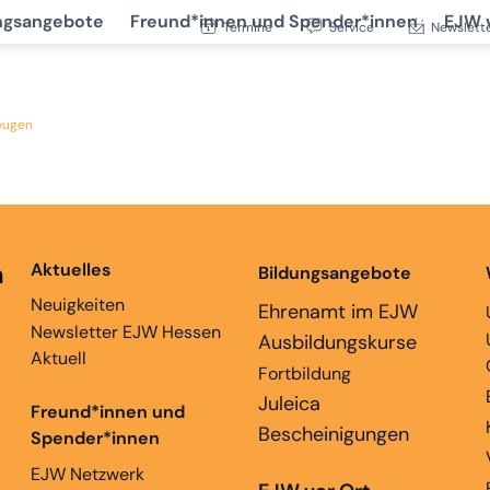
ngsangebote
Freund*innen und Spender*innen
EJW 
Termine
Service
Newslett
zeugen
n
Aktuelles
Bildungsangebote
Neuigkeiten
Ehrenamt im EJW
Newsletter EJW Hessen
Ausbildungskurse
Aktuell
Fortbildung
Juleica
Freund*innen und
Bescheinigungen
Spender*innen
EJW Netzwerk