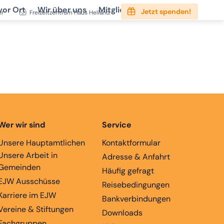
vor Ort
Wir über uns
Mitgliedschaft
Service
Jetzt spenden!
er
Freizeitzentrum Haus Heliand
Wer wir sind
Service
Unsere Hauptamtlichen
Kontaktformular
Unsere Arbeit in
Adresse & Anfahrt
Gemeinden
Häufig gefragt
EJW Ausschüsse
Reisebedingungen
Karriere im EJW
Bankverbindungen
Vereine & Stiftungen
Downloads
Fachgruppen