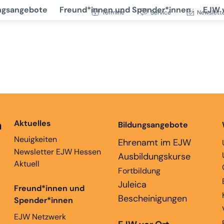
ngsangebote
Freund*innen und Spender*innen
EJW 
Termine
Service
Newslett
n
Aktuelles
Bildungsangebote
Neuigkeiten
Ehrenamt im EJW
Newsletter EJW Hessen
Ausbildungskurse
Aktuell
Fortbildung
Juleica
Freund*innen und
Bescheinigungen
Spender*innen
EJW Netzwerk