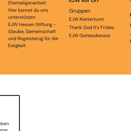
EJW vor Ort
Ehemaligenarbeit
Hier kannst du uns
Gruppen
unterstützen
EJW Kletterturm
EJW Hessen Stiftung -
Thank God It's Friday
Glaube, Gemeinschaft
EJW Gottesdienste
und Begeisterug für die
Ewigkeit
eben
erer