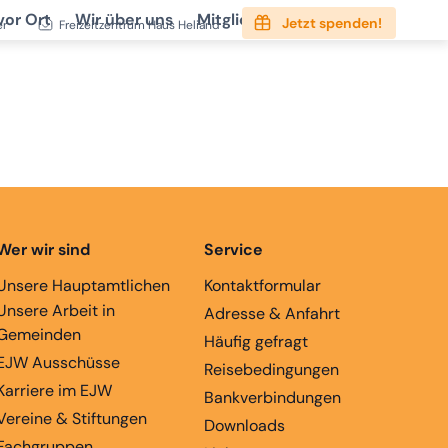
vor Ort
Wir über uns
Mitgliedschaft
Service
Jetzt spenden!
er
Freizeitzentrum Haus Heliand
Wer wir sind
Service
Unsere Hauptamtlichen
Kontaktformular
Unsere Arbeit in
Adresse & Anfahrt
Gemeinden
Häufig gefragt
EJW Ausschüsse
Reisebedingungen
Karriere im EJW
Bankverbindungen
Vereine & Stiftungen
Downloads
Fachgruppen