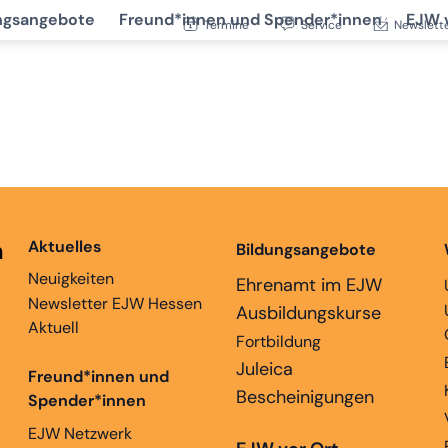
ngsangebote
Freund*innen und Spender*innen
EJW 
Termine
Service
Newslett
n
Aktuelles
Bildungsangebote
Neuigkeiten
Ehrenamt im EJW
Newsletter EJW Hessen
Ausbildungskurse
Aktuell
Fortbildung
Juleica
Freund*innen und
Bescheinigungen
Spender*innen
EJW Netzwerk