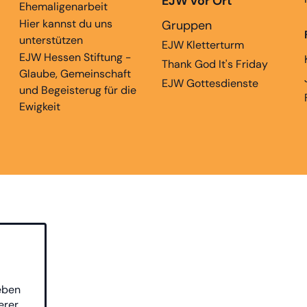
EJW vor Ort
Ehemaligenarbeit
Hier kannst du uns
Gruppen
unterstützen
EJW Kletterturm
EJW Hessen Stiftung -
Thank God It's Friday
Glaube, Gemeinschaft
EJW Gottesdienste
und Begeisterug für die
Ewigkeit
eben
erer