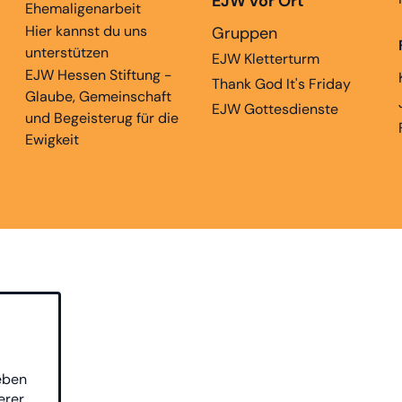
EJW vor Ort
Ehemaligenarbeit
Hier kannst du uns
Gruppen
unterstützen
EJW Kletterturm
EJW Hessen Stiftung -
Thank God It's Friday
Glaube, Gemeinschaft
EJW Gottesdienste
und Begeisterug für die
Ewigkeit
eben
erer