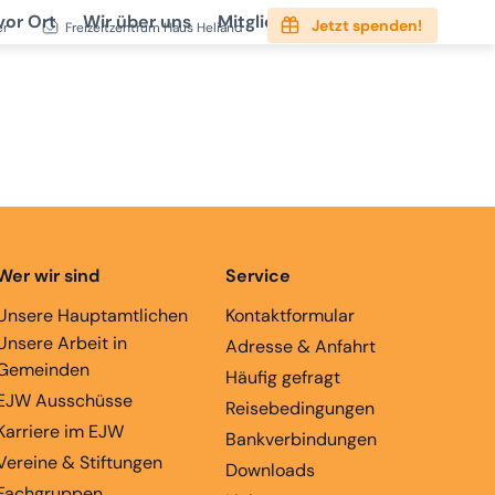
vor Ort
Wir über uns
Mitgliedschaft
Service
Jetzt spenden!
er
Freizeitzentrum Haus Heliand
Wer wir sind
Service
Unsere Hauptamtlichen
Kontaktformular
Unsere Arbeit in
Adresse & Anfahrt
Gemeinden
Häufig gefragt
EJW Ausschüsse
Reisebedingungen
Karriere im EJW
Bankverbindungen
Vereine & Stiftungen
Downloads
Fachgruppen