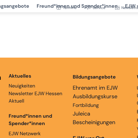
ngsangebote
Freund*innen und Spender*innen
EJW 
Termine
Service
Newslett
n
Aktuelles
Bildungsangebote
Neuigkeiten
Ehrenamt im EJW
Newsletter EJW Hessen
Ausbildungskurse
Aktuell
Fortbildung
Juleica
Freund*innen und
Bescheinigungen
Spender*innen
EJW Netzwerk