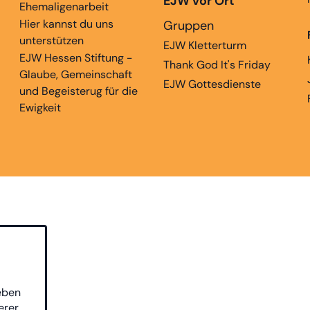
EJW vor Ort
Ehemaligenarbeit
Hier kannst du uns
Gruppen
unterstützen
EJW Kletterturm
EJW Hessen Stiftung -
Thank God It's Friday
Glaube, Gemeinschaft
EJW Gottesdienste
und Begeisterug für die
Ewigkeit
eben
erer