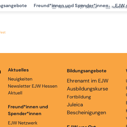
ngsangebote
Freund*innen und Spender*innen
EJW 
Termine
Service
Newslett
fest
n
Aktuelles
Bildungsangebote
Neuigkeiten
Ehrenamt im EJW
Newsletter EJW Hessen
Ausbildungskurse
Aktuell
Fortbildung
Juleica
Freund*innen und
Bescheinigungen
Spender*innen
EJW Netzwerk