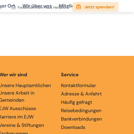
vor Ort
Wir über uns
Mitgliedschaft
Service
Jetzt spenden!
er
Freizeitzentrum Haus Heliand
Wer wir sind
Service
Unsere Hauptamtlichen
Kontaktformular
Unsere Arbeit in
Adresse & Anfahrt
Gemeinden
Häufig gefragt
EJW Ausschüsse
Reisebedingungen
Karriere im EJW
Bankverbindungen
Vereine & Stiftungen
Downloads
Fachgruppen