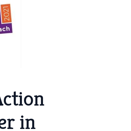
Action
er in