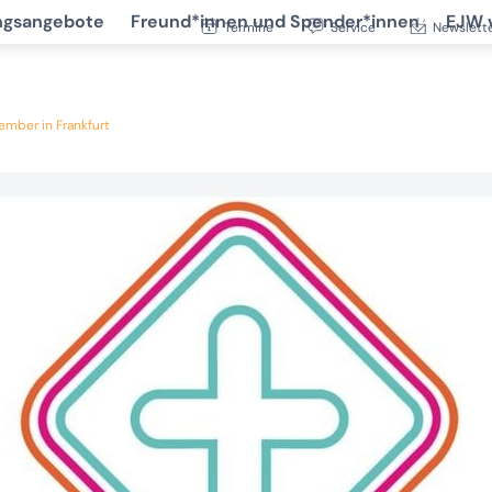
ngsangebote
Freund*innen und Spender*innen
EJW 
Termine
Service
Newslett
ember in Frankfurt