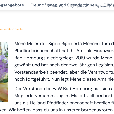
ngsangebote
Freund*innen und Spender*innen
EJW 
Termine
Service
Newslett
che verabschiedet
Mene Meier der Sippe Rigoberta Menchú Tum d
Pfadfinderinnenschaft hat ihr Amt als Finanzve
Bad Homburgs niedergelegt. 2019 wurde Mene 
gewählt und hat nach der zweijährigen Legislat
Vorstandsarbeit beendet, aber die Verantwortu
noch fortgeführt. Nun legt Mene dieses Amt nie
Der Vorstand des EJW Bad Homburg hat sich an
Mitgliederversammlung im Mai offiziell bedank
uns als Heliand Pfadfinderinnenschaft herzlich
n. Wir hoffen, dass du uns in unserer bordeauxrote