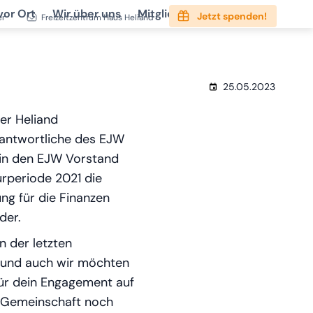
vor Ort
Wir über uns
Mitgliedschaft
Service
Jetzt spenden!
er
Freizeitzentrum Haus Heliand
25.05.2023
er Heliand
rantwortliche des EJW
in den EJW Vorstand
urperiode 2021 die
ng für die Finanzen
der.
 der letzten
t und auch wir möchten
 für dein Engagement auf
n Gemeinschaft noch