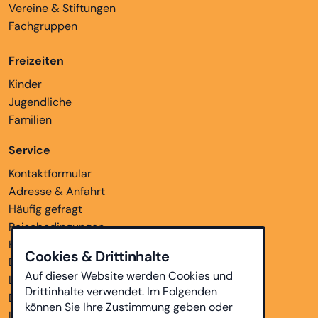
Vereine & Stiftungen
Fachgruppen
Freizeiten
Kinder
Jugendliche
Familien
Service
Kontaktformular
Adresse & Anfahrt
Häufig gefragt
Reisebedingungen
Bankverbindungen
Cookies & Drittinhalte
Downloads
Auf dieser Website werden Cookies und
Links
Drittinhalte verwendet. Im Folgenden
Datenschutz
können Sie Ihre Zustimmung geben oder
Impressum