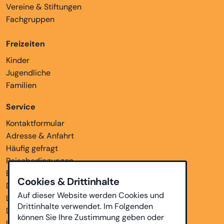
Vereine & Stiftungen
Fachgruppen
Freizeiten
Kinder
Jugendliche
Familien
Service
Kontaktformular
Adresse & Anfahrt
Häufig gefragt
Reisebedingungen
Bankverbindungen
Cookies & Drittinhalte
Downloads
Auf dieser Website werden Cookies und
Links
Drittinhalte verwendet. Im Folgenden
Datenschutz
können Sie Ihre Zustimmung geben oder
Impressum