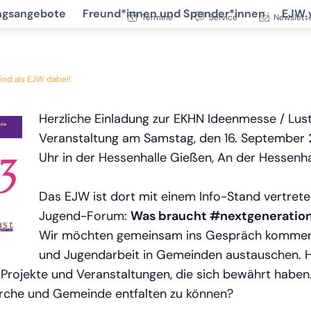
ngsangebote
Freund*innen und Spender*innen
EJW 
Termine
Service
Newslett
ind als EJW dabei!
Herzliche Einladung zur EKHN Ideenmesse / Lus
Veranstaltung am Samstag, den 16. Septembe
Uhr in der Hessenhalle Gießen, An der Hessenha
Das EJW ist dort mit einem Info-Stand vertrete
Jugend-Forum:
Was braucht #nextgeneratio
Wir möchten gemeinsam ins Gespräch kommen 
und Jugendarbeit in Gemeinden austauschen. H
Projekte und Veranstaltungen, die sich bewährt haben
irche und Gemeinde entfalten zu können?