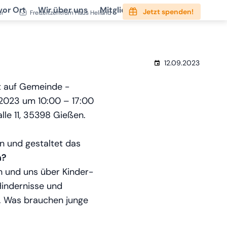
vor Ort
Wir über uns
Mitgliedschaft
Service
Jetzt spenden!
er
Freizeitzentrum Haus Heliand
12.09.2023
t auf Gemeinde -
r 2023 um
10:00 – 17:00
lle 11, 35398 Gießen
.
n und gestaltet das
n?
und uns über Kinder-
indernisse und
. Was brauchen junge