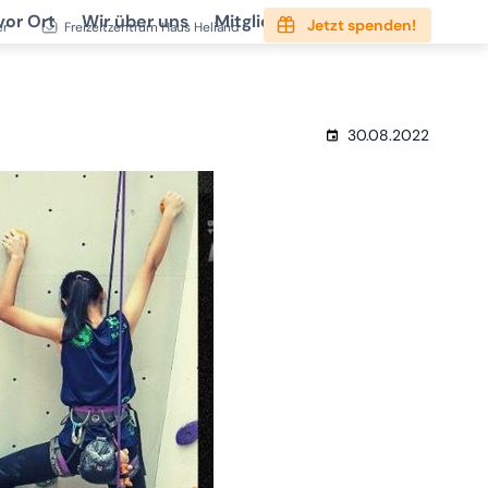
vor Ort
Wir über uns
Mitgliedschaft
Service
Jetzt spenden!
er
Freizeitzentrum Haus Heliand
30.08.2022