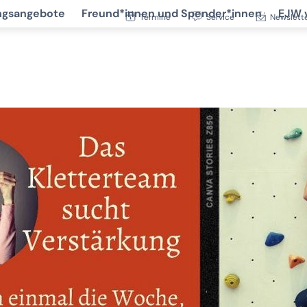
ngsangebote
Freund*innen und Spender*innen
EJW 
Termine
Service
Newslett