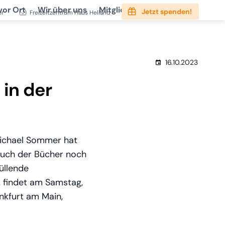
vor Ort
Wir über uns
Mitgliedschaft
Service
Jetzt spenden!
er
Freizeitzentrum Haus Heliand
16.10.2023
 in der
ichael Sommer hat
s Buch der Bücher noch
üllende
! findet am Samstag,
nkfurt am Main,