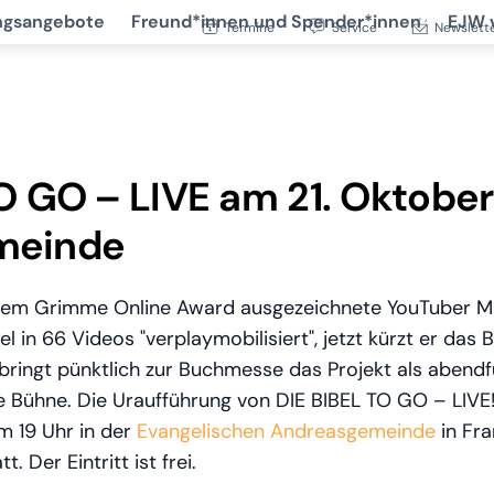
ngsangebote
Freund*innen und Spender*innen
EJW 
Termine
Service
Newslett
O GO – LIVE am 21. Oktober
meinde
dem Grimme Online Award ausgezeichnete YouTuber M
l in 66 Videos "verplaymobilisiert", jetzt kürzt er da
bringt pünktlich zur Buchmesse das Projekt als abendf
e Bühne. Die Uraufführung von DIE BIBEL TO GO – LIVE
m 19 Uhr in der
Evangelischen Andreasgemeinde
in Fra
t. Der Eintritt ist frei.