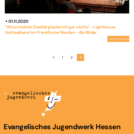
01.11.2020
"Ohne meinen Zweifel glaube ich gar nichts" - Lighthouse
Gottesdienst im Frankfurter Norden - die Bilder
WEITERLESEN
1
2
3
Evangelisches Jugendwerk Hessen