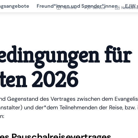
ngsangebote
Freund*innen und Spender*innen
EJW 
Termine
Service
Newslett
edingungen für
iten 2026
ind Gegenstand des Vertrages zwischen dem Evangeli
anstalter) und der*dem Teilnehmenden der Reise, bzw.
n:
des Pauschalreisevertrages