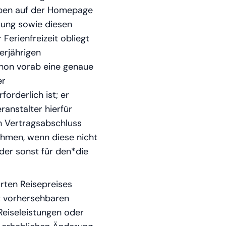
aben auf der Homepage
gung sowie diesen
erienfreizeit obliegt
erjährigen
hon vorab eine genaue
er
rderlich ist; er
ranstalter hierfür
ch Vertragsabschluss
hmen, wenn diese nicht
oder sonst für den*die
rten Reisepreises
ht vorhersehbaren
eiseleistungen oder