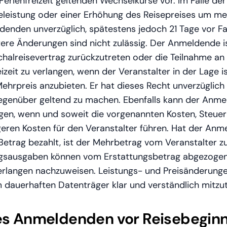
 Ferienfreizeit geltenden Wechselkurse vor. Im Falle d
eleistung oder einer Erhöhung des Reisepreises um meh
enden unverzüglich, spätestens jedoch 21 Tage vor Fah
tere Änderungen sind nicht zulässig. Der Anmeldende i
chalreisevertrag zurückzutreten oder die Teilnahme an
izeit zu verlangen, wenn der Veranstalter in der Lage i
hrpreis anzubieten. Er hat dieses Recht unverzüglich
egenüber geltend zu machen. Ebenfalls kann der Anm
ngen, wenn und soweit die vorgenannten Kosten, Steue
geren Kosten für den Veranstalter führen. Hat der An
etrag bezahlt, ist der Mehrbetrag vom Veranstalter zu
gsausgaben können vom Erstattungsbetrag abgezogen 
erlangen nachzuweisen. Leistungs- und Preisänderung
dauerhaften Datenträger klar und verständlich mitzut
des Anmeldenden vor Reisebegin