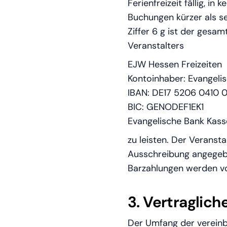
Ferienfreizeit fällig, in
Buchungen kürzer als se
Ziffer 6 g ist der gesam
Veranstalters
EJW Hessen Freizeiten
Kontoinhaber: Evangeli
IBAN: DE17 5206 0410 
BIC: GENODEF1EK1
Evangelische Bank Kass
zu leisten. Der Veranst
Ausschreibung angegeb
Barzahlungen werden v
3. Vertraglic
Der Umfang der vereinba