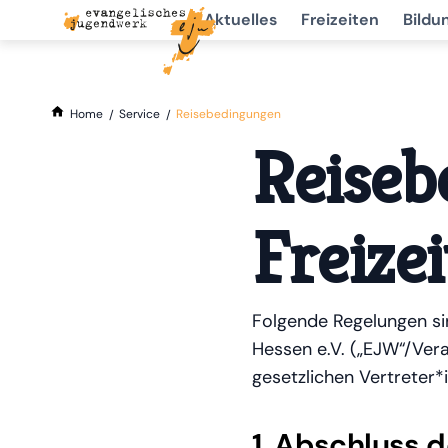
Aktuelles
Freizeiten
Bildu
Home
Service
Reisebedingungen
Reiseb
Freize
Folgende Regelungen s
Hessen e.V. („EJW“/Ver
gesetzlichen Vertreter*i
1. Abschluss 