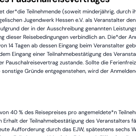
t der*die Teilnehmende (soweit minderjährig, durch i
gelischen Jugendwerk Hessen e.V. als Veranstalter den
aufgrund der in der Ausschreibung genannten Leistun
ng dieser Reisebedingungen verbindlich an. Die*der An
von 14 Tagen ab dessen Eingang beim Veranstalter ge
t dem Eingang einer Teilnahmebestätigung des Veransta
auschalreisevertrag zustande. Sollte die Ferienfreizei
me sonstige Gründe entgegenstehen, wird der Anmeld
 von 40 % des Reisepreises pro angemeldete*n Teilnehm
 Erhalt der Teilnahmebestätigung des Veranstalters fäll
rneute Aufforderung durch das EJW, spätestens sechs 