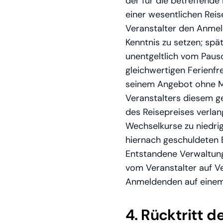
der für die betreffende
einer wesentlichen Reis
Veranstalter den Anmeld
Kenntnis zu setzen; spä
unentgeltlich vom Paus
gleichwertigen Ferienfre
seinem Angebot ohne Me
Veranstalters diesem g
des Reisepreises verla
Wechselkurse zu niedri
hiernach geschuldeten B
Entstandene Verwaltun
vom Veranstalter auf V
Anmeldenden auf einem 
4. Rücktritt 